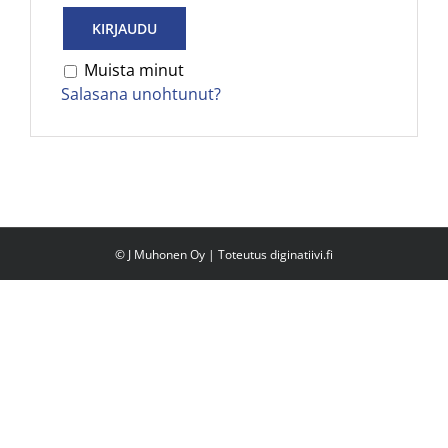
KIRJAUDU
Muista minut
Salasana unohtunut?
© J Muhonen Oy | Toteutus
diginatiivi.fi